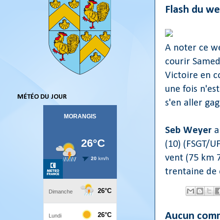
Flash du w
A noter ce w
courir Samed
Victoire en c
une fois n'es
MÉTÉO DU JOUR
s'en aller gag
Seb Weyer
a
(10) (FSGT/UF
vent (75 km 7
trentaine de 
Aucun comm