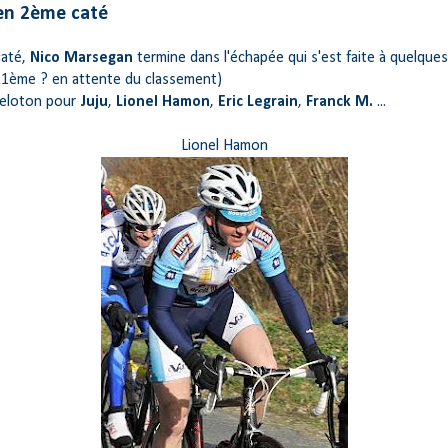
en 2ème caté
caté,
Nico Marsegan
termine dans l'échapée qui s'est faite à quelque
 (11ème ? en attente du classement)
peloton pour
Juju
,
Lionel Hamon
,
Eric Legrain
,
Franck M.
...
Lionel Hamon