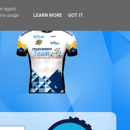
er-agent
rate usage
LEARN MORE
GOT IT