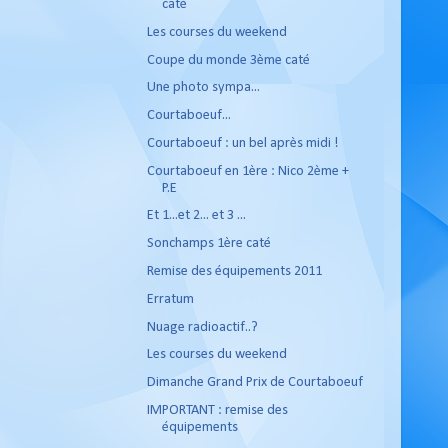
caté
Les courses du weekend
Coupe du monde 3ème caté
Une photo sympa...
Courtaboeuf...
Courtaboeuf : un bel après midi !
Courtaboeuf en 1ère : Nico 2ème +
P.E
Et 1...et 2... et 3 ...
Sonchamps 1ère caté
Remise des équipements 2011
Erratum
Nuage radioactif..?
Les courses du weekend
Dimanche Grand Prix de Courtaboeuf
IMPORTANT : remise des
équipements