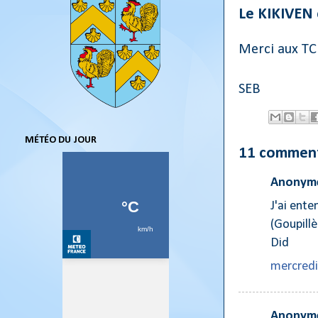
Le KIKIVEN e
Merci aux TCM
SEB
MÉTÉO DU JOUR
11 comment
Anonyme
J'ai ente
(Goupillèr
Did
mercredi
Anonyme