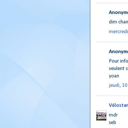
Anonyme
dim chan
mercredi
Anonyme
Pour info
veulent s
yoan
jeudi, 1
Vélostar
mdr
seb