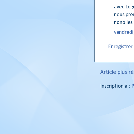
avec Leg
nous pre
nono les 
vendredi,
Enregistre
Article plus r
Inscription à :
P