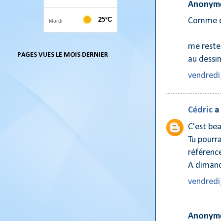
Anonyme
Comme d'
me reste
PAGES VUES LE MOIS DERNIER
au dessin
vendredi,
Cédric
a
C'est be
Tu pourra
référence
A diman
vendredi,
Anonyme