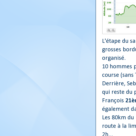
L'étape du s
grosses bordu
organisé.
10 hommes par
course (sans
Derrière, Se
qui reste du 
François
21
également da
Les 80km du p
route à la li
2h...