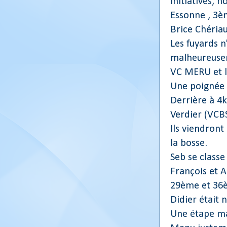
initiatives, 
Essonne , 3è
Brice Chéria
Les fuyards n
malheureusem
VC MERU et l
Une poignée d
Derrière à 4
Verdier (VCB
Ils viendron
la bosse.
Seb se class
François et 
29ème et 36
Didier était 
Une étape ma