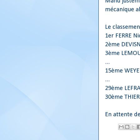
Manu justeme
mécanique a
Le classement
1er FERRE Nico
2ème DEVISNE 
3ème LEMOUR Li
...
15ème WEYER S
...
29ème LEFRANC
30ème THIERY F
En attente de 