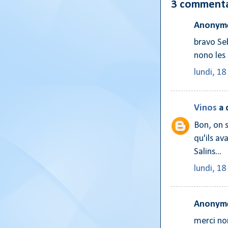
3 commenta
Anonyme
bravo Se
nono les 
lundi, 18
Vinos
a 
Bon, on 
qu'ils a
Salins...
lundi, 18
Anonyme
merci no