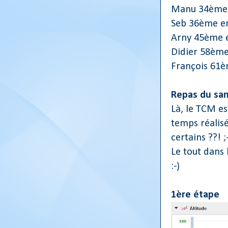
Manu 34ème 
Seb 36ème e
Arny 45ème 
Didier 58èm
François 61
Repas du sam
Là, le TCM es
temps réalis
certains ??! ;
Le tout dans
:-)
1ère étape