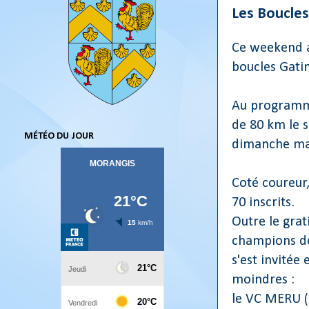
Les Boucles
Ce weekend av
boucles Gati
Au programme
de 80 km le 
MÉTÉO DU JOUR
dimanche ma
Coté coureur
70 inscrits.
Outre le grat
champions de
s'est invitée
moindres :
le VC MERU (