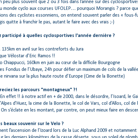
 peu plus souvent que 2 ou 3 fois dans l’année sur des cyclosportives 
u monde cyclo aux courses UFOLEP… pourquoi Morangis ? parce que
ions des cyclistes essonniens, on entend souvent parler des « fous-fu
s quitte à franchir le pas, autant le faire avec des vrais ;-)
 participé à quelles cyclosportives l'année dernière ?
, 135km en avril sur les contreforts du Jura
que Vélostar d’Eric Ramos !!
io Chiappucci, 160km en juin au cœur de la difficile Bourgogne
des Fondus de l’Ubaye, 24h pour défier un maximum de cols de la vallé
le nirvana sur la plus haute route d’Europe (Cime de la Bonette)
reciez les parcours "montagneux" ?!
 En effet !! à notre actif en + de 2000, dans le désordre, l’Isoard, le Gali
l'Alpes d'Huez, la cime de la Bonette, le col de Vars, col d’Allos, col de 
On s’éclate en les montant, par contre, on peut mieux faire en descen
s beaux souvenir sur le Velo ?
ment l’ascension de l’Izoard lors de la Luc Alphand 2009 et notamment 
ur les derniers kilomètres de la casse déserte, sous un soleil de plo