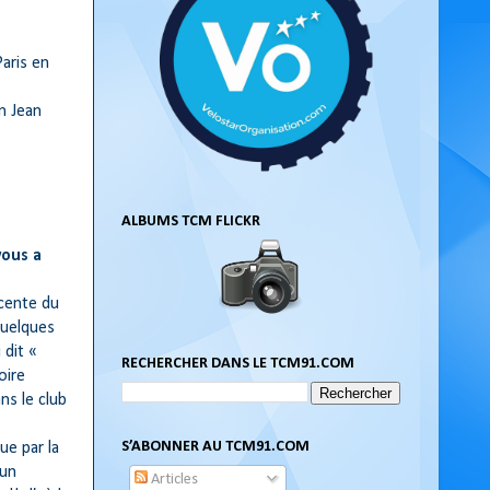
Paris en
n Jean
ALBUMS TCM FLICKR
vous a
écente du
quelques
 dit «
RECHERCHER DANS LE TCM91.COM
oire
ns le club
S’ABONNER AU TCM91.COM
ue par la
 un
Articles