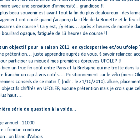
naire avec une sensation d’immensité... grandiose !!
plus beau souvenir est avant tout la fin du plus douloureux : des larm
agement ont coulé quand j’ai aperçu la stèle de la Bonette et le feu c
ssaires de course ! Ca y est, j’y étais… après 3 heures de montée dan
 bouillard opaque, fatiguée de 13 heures de course !!
 un objectif pour la saison 2011, en cyclosportive et/ou ufolep 
ne prétention… juste apprendre auprès de vous, à savoir relancer, acc
our participer au mieux à mes premières épreuves UFOLEP !!
 a bien un truc fin août entre Paris et la Bretagne qui me trotte dans 
ère franchir un cap à vos cotés…. Positionnement sur le vélo (merci Oliv
remiers conseils de ce matin !) (ndlr : le 31/10/2010), allure, placeme
objectifs chiffrés en UFOLEP, aucune prétention mais je crois que cel
 plus haut….
nière série de question à la volée...
ge annuel : 11000
ère : fondue comtoise
on : un blanc d'Arbois