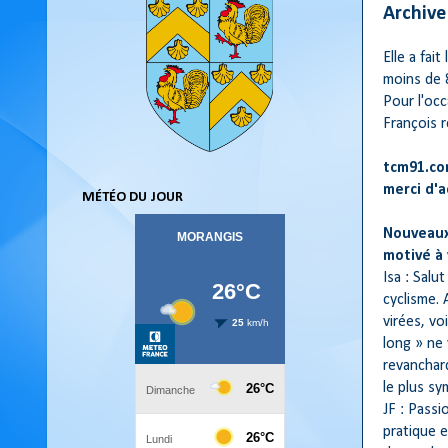
Archive
Elle a fai
moins de 
Pour l'occ
François r
tcm91.com
merci d'a
MÉTÉO DU JOUR
Nouveaux 
motivé à 
Isa : Sal
cyclisme.
virées, v
long » ne 
revanchard
le plus sy
JF : Passi
pratique e