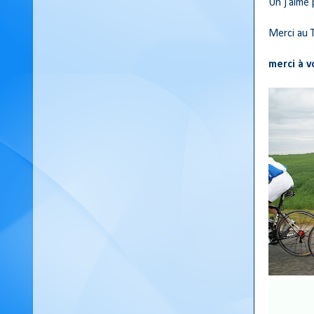
Un j'aime 
Merci au 
merci à v