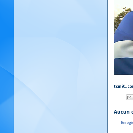
tcm91.c
Aucun 
Enregi