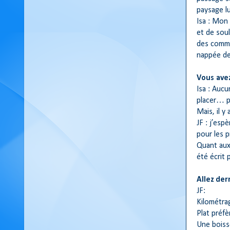
paysage lu
Isa : Mon 
et de soul
des commi
nappée de
Vous avez
Isa : Aucu
placer… p
Mais, il y
JF : j’esp
pour les p
Quant aux 
été écrit
Allez der
JF:
Kilométra
Plat préf
Une boiss