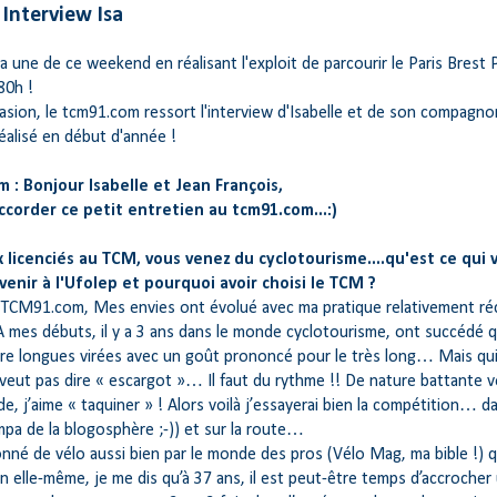
 Interview Isa
t la une de ce weekend en réalisant l'exploit de parcourir le Paris Brest 
80h !
asion, le tcm91.com ressort l'interview d'Isabelle et de son compagno
éalisé en début d'année !
 : Bonjour Isabelle et Jean François,
ccorder ce petit entretien au tcm91.com...:)
licenciés au TCM, vous venez du cyclotourisme....qu'est ce qui 
venir à l'Ufolep et pourquoi avoir choisi le TCM ?
ut TCM91.com, Mes envies ont évolué avec ma pratique relativement r
 A mes débuts, il y a 3 ans dans le monde cyclotourisme, ont succédé 
oire longues virées avec un goût prononcé pour le très long… Mais qui
veut pas dire « escargot »… Il faut du rythme !! De nature battante v
e, j’aime « taquiner » ! Alors voilà j’essayerai bien la compétition… da
mpa de la blogosphère ;-)) et sur la route…
onné de vélo aussi bien par le monde des pros (Vélo Mag, ma bible !) q
n elle-même, je me dis qu’à 37 ans, il est peut-être temps d’accrocher