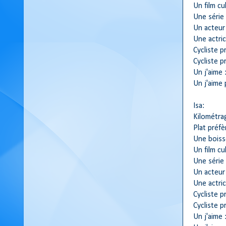
Un film cul
Une série
Un acteur
Une actric
Cycliste p
Cycliste p
Un j'aime 
Un j'aime 
Isa:
Kilométra
Plat préfè
Une boiss
Un film cu
Une série 
Un acteur
Une actric
Cycliste p
Cycliste p
Un j'aime 