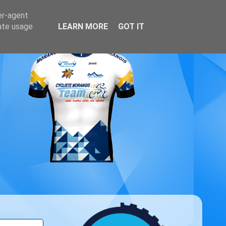
er-agent
rate usage
LEARN MORE
GOT IT