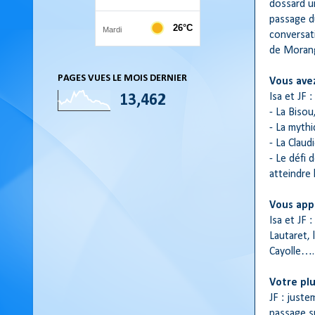
dossard un
passage d
conversat
de Morangi
PAGES VUES LE MOIS DERNIER
Vous avez
Isa et JF :
13,462
- La Bisou
- La mythi
- La Claud
- Le défi 
atteindre 
Vous app
Isa et JF :
Lautaret, 
Cayolle…. 
Votre plu
JF : juste
passage s