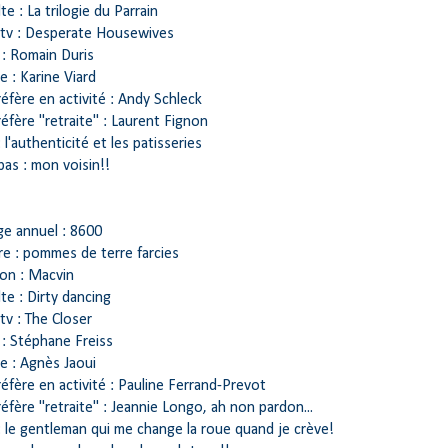
te : La trilogie du Parrain
 tv : Desperate Housewives
 : Romain Duris
e : Karine Viard
réfère en activité : Andy Schleck
réfère "retraite" : Laurent Fignon
: l'authenticité et les patisseries
pas : mon voisin!!
ge annuel : 8600
re : pommes de terre farcies
on : Macvin
lte : Dirty dancing
tv : The Closer
 : Stéphane Freiss
e : Agnès Jaoui
réfère en activité : Pauline Ferrand-Prevot
réfère "retraite" : Jeannie Longo, ah non pardon...
: le gentleman qui me change la roue quand je crève!