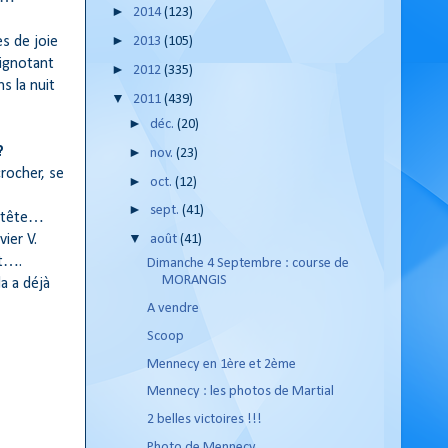
►
2014
(123)
►
es de joie
2013
(105)
lignotant
►
2012
(335)
s la nuit
▼
2011
(439)
►
déc.
(20)
►
?
nov.
(23)
rocher, se
►
oct.
(12)
►
sept.
(41)
la tête…
▼
août
(41)
ier V.
nt….
Dimanche 4 Septembre : course de
MORANGIS
a a déjà
A vendre
Scoop
Mennecy en 1ère et 2ème
Mennecy : les photos de Martial
2 belles victoires !!!
Photo de Mennecy