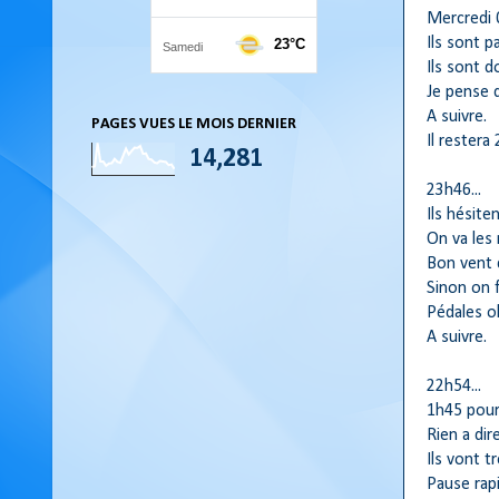
Mercredi 
Ils sont p
Ils sont d
Je pense d
A suivre.
PAGES VUES LE MOIS DERNIER
Il restera
14,281
23h46...
Ils hésite
On va les 
Bon vent d
Sinon on fi
Pédales o
A suivre.
22h54...
1h45 pour 
Rien a dire
Ils vont tr
Pause rapi