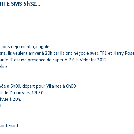
RTE SMS 5h32...
ions déjeunent, ça rigole.
is, ils veulent arriver à 20h car ils ont négocié avec TF1 et Harry Ros
ur le JT et une présence de super VIP à la Velostar 2012.
lins.
ée à 5h00, départ pour Villaines à 6h00.
it de Dreux vers 17h30.
évue à 20h.
t.
aintenant