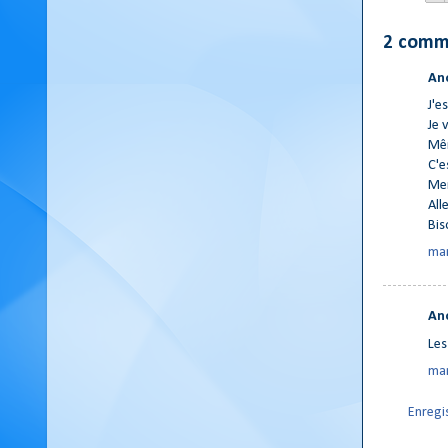
2 comm
An
J'e
Je 
Mêm
C'e
Mer
All
Bis
mar
An
Les
mar
Enregi