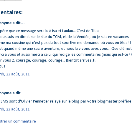
entaires:
onyme a dit…
spère que ce message sera lu à Isa et Laulau... C'est de Titia.
vous suis en direct sur le site du TCM, et de la Vendée, où je suis en vacances.
e ma cousine qui n'est pas du tout sportive me demande où vous en êtes !!
st quand même une sacré aventure, et nous la vivons avec vous... Que d'émot
ci à vous et aussi merci à celui qui rédige les commentaires (mais qui est-ce??
er vous 2, courage, courage, courage... Bientôt arrivés!!!
ous
di, 23 août, 2011
onyme a dit…
 SMS sont d'Olivier Pennetier relayé sur le blog par votre blogmaster préfère !
di, 23 août, 2011
strer un commentaire