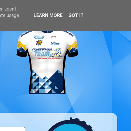
er-agent
rate usage
LEARN MORE
GOT IT