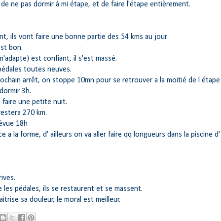
t de ne pas dormir à mi étape, et de faire l'étape entièrement.
ent, ils vont faire une bonne partie des 54 kms au jour.
est bon.
m'adapte) est confiant, il s'est massé.
 pédales toutes neuves.
ochain arrêt, on stoppe 10mn pour se retrouver a la moitié de l étape
dormir 3h.
t faire une petite nuit.
restera 270 km.
révue 18h
ce a la forme, d' ailleurs on va aller faire qq longueurs dans la piscine d'
rives.
les pédales, ils se restaurent et se massent.
itrise sa douleur, le moral est meilleur.