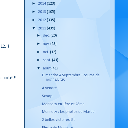
►
2014
(123)
►
2013
(105)
►
2012
(335)
▼
2011
(439)
►
déc.
(20)
►
nov.
(23)
 12, à
►
oct.
(12)
►
sept.
(41)
▼
août
(41)
Dimanche 4 Septembre : course de
 a coté!!!
MORANGIS
A vendre
Scoop
Mennecy en 1ère et 2ème
Mennecy : les photos de Martial
2 belles victoires !!!
Photo de Mennecy