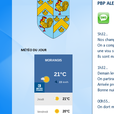
PBP ALE
5h32...
Nos champ
On a compr
MÉTÉO DU JOUR
une visu s
Ils sont ma
1h32...
Demain lev
On partira
Arrivée pr
Bonne nui
00h55...
On dort m