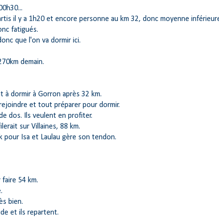
00h30...
artis il y a 1h20 et encore personne au km 32, donc moyenne inférieure
onc fatigués.
onc que l'on va dormir ici.
 270km demain.
nt à dormir à Gorron après 32 km.
rejoindre et tout préparer pour dormir.
e dos. Ils veulent en profiter.
lerait sur Villaines, 88 km.
k pour Isa et Laulau gère son tendon.
faire 54 km.
.
ès bien.
de et ils repartent.