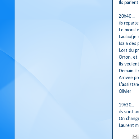
Ils parlen
20h40 ...
ils repart
Le moral 
Laulau(je 
Isa a des
Lors du pr
Orron, et 
Ils veulen
Demain il 
Arrivee p
L'assistan
Olivier
19h30...
ils sont ar
On change 
Laurent ma