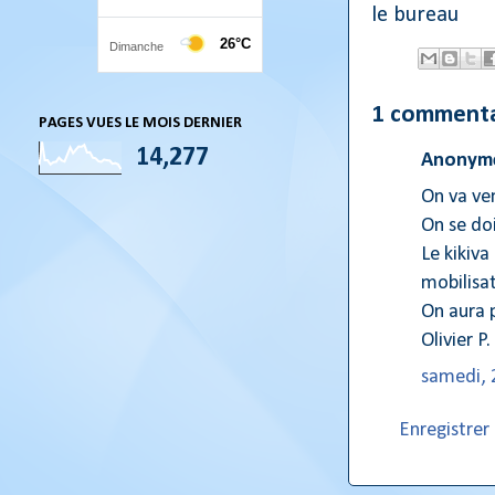
le bureau
1 commenta
PAGES VUES LE MOIS DERNIER
14,277
Anonyme
On va ven
On se doi
Le kikiva
mobilisat
On aura p
Olivier P.
samedi, 
Enregistre