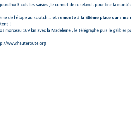
jourd'hui 3 cols les saisies ,le cormet de roseland , pour finir la monté
6ème de l étape au scratch ...
et remonte à la 38ème place dans ma 
tent !
s morceau 169 km avec la Madeleine , le télégraphe puis le galibier pou
p://www.hauteroute.org