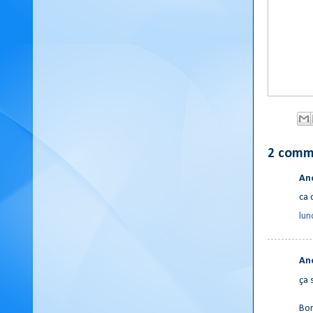
2 comm
An
ca 
lun
An
ça 
Bon