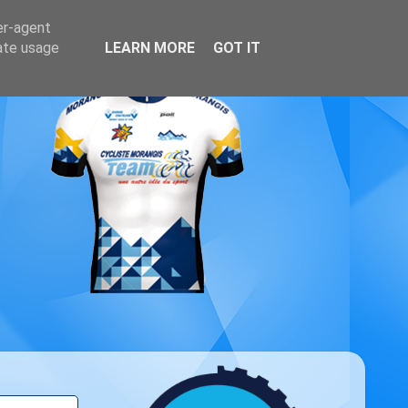
er-agent
rate usage
LEARN MORE
GOT IT