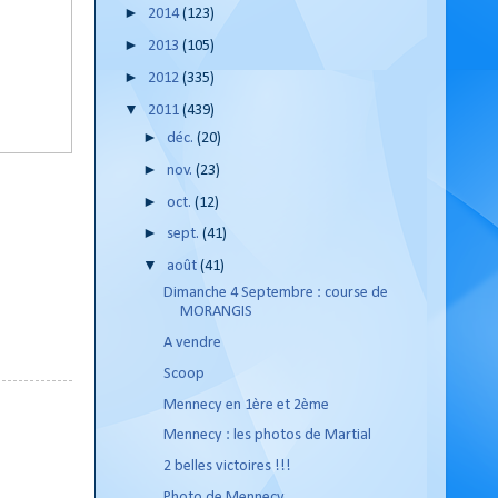
►
2014
(123)
►
2013
(105)
►
2012
(335)
▼
2011
(439)
►
déc.
(20)
►
nov.
(23)
►
oct.
(12)
►
sept.
(41)
▼
août
(41)
Dimanche 4 Septembre : course de
MORANGIS
A vendre
Scoop
Mennecy en 1ère et 2ème
Mennecy : les photos de Martial
2 belles victoires !!!
Photo de Mennecy