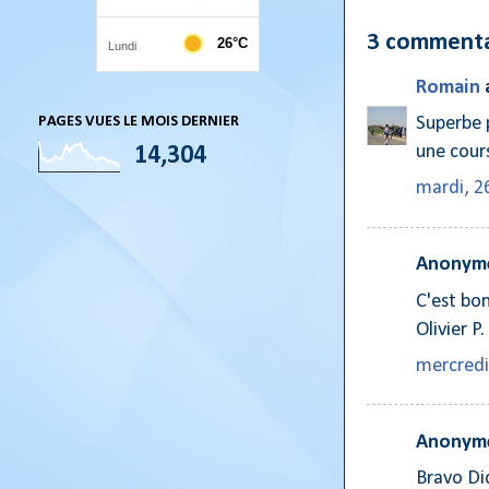
3 commenta
Romain
PAGES VUES LE MOIS DERNIER
Superbe p
une cour
14,304
mardi, 26
Anonyme
C'est bo
Olivier P.
mercredi,
Anonyme
Bravo Did