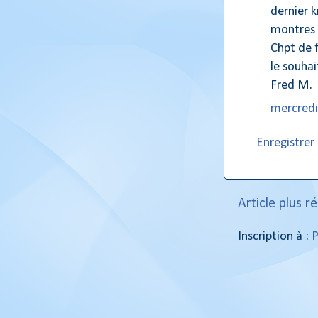
dernier 
montres à
Chpt de f
le souha
Fred M.
mercredi,
Enregistre
Article plus r
Inscription à :
P