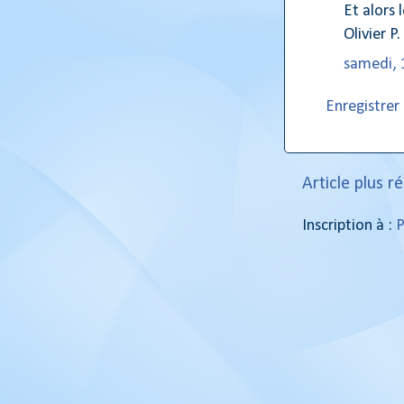
Et alors 
Olivier P.
samedi, 
Enregistre
Article plus r
Inscription à :
P