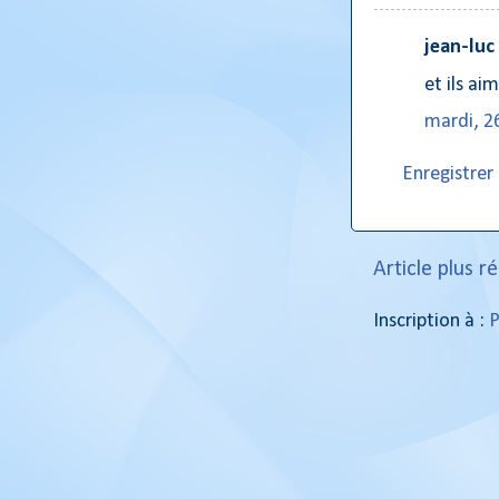
jean-luc
et ils ai
mardi, 26
Enregistre
Article plus r
Inscription à :
P