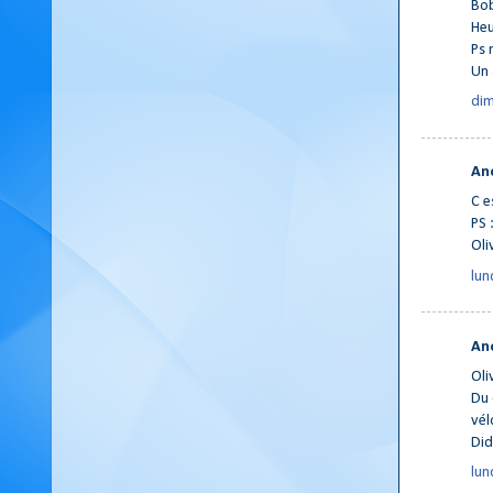
Bob
Heu
Ps 
Un 
dim
An
C e
PS 
Oliv
lun
An
Oli
Du 
vél
Did 
lun