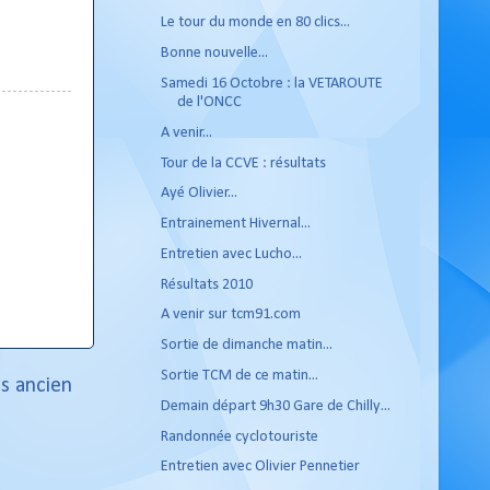
Le tour du monde en 80 clics...
Bonne nouvelle...
Samedi 16 Octobre : la VETAROUTE
de l'ONCC
A venir...
Tour de la CCVE : résultats
Ayé Olivier...
Entrainement Hivernal...
Entretien avec Lucho...
Résultats 2010
A venir sur tcm91.com
Sortie de dimanche matin...
Sortie TCM de ce matin...
us ancien
Demain départ 9h30 Gare de Chilly...
Randonnée cyclotouriste
Entretien avec Olivier Pennetier