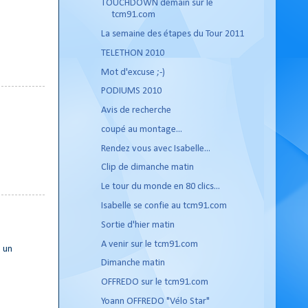
TOUCHDOWN demain sur le
tcm91.com
La semaine des étapes du Tour 2011
TELETHON 2010
Mot d'excuse ;-)
PODIUMS 2010
Avis de recherche
coupé au montage...
Rendez vous avec Isabelle...
Clip de dimanche matin
Le tour du monde en 80 clics...
Isabelle se confie au tcm91.com
Sortie d'hier matin
A venir sur le tcm91.com
e un
Dimanche matin
OFFREDO sur le tcm91.com
Yoann OFFREDO "Vélo Star"