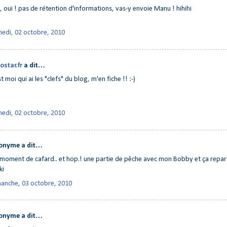
, oui ! pas de rétention d'informations, vas-y envoie Manu ! hihihi
edi, 02 octobre, 2010
ostar.fr
a dit…
st moi qui ai les "clefs" du blog, m'en fiche !! :-)
b
edi, 02 octobre, 2010
onyme a dit…
moment de cafard.. et hop.! une partie de pêche avec mon Bobby et ça repart
ki
anche, 03 octobre, 2010
onyme a dit…