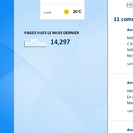
11 com
An
PAGES VUES LE MOIS DERNIER
Md
14,297
C b
Seb
Nic
sam
An
HIH
En 
Ma
sam
An