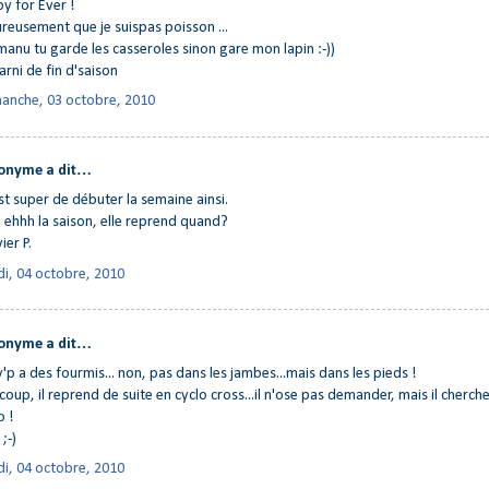
y for Ever !
reusement que je suispas poisson ...
manu tu garde les casseroles sinon gare mon lapin :-))
arni de fin d'saison
anche, 03 octobre, 2010
onyme a dit…
st super de débuter la semaine ainsi.
: ehhh la saison, elle reprend quand?
ier P.
di, 04 octobre, 2010
onyme a dit…
v'p a des fourmis... non, pas dans les jambes...mais dans les pieds !
coup, il reprend de suite en cyclo cross...il n'ose pas demander, mais il cherch
o !
;-)
di, 04 octobre, 2010