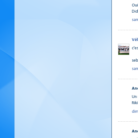
Oui
Did
sam
Vél
c'e
se
sam
An
Un 
Riki
dim
An