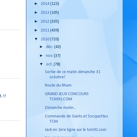
►
2014
(123)
►
2013
(105)
►
2012
(335)
►
2011
(439)
▼
2010
(720)
►
déc.
(43)
►
nov.
(37)
▼
oct.
(78)
Sortie de ce matin dimanche 31
octobre!
Route du Rhum
GRAND JEUX CONCOURS
..!!
TCM91.COM
Dimanche matin...
Commande de Gants et Socquettes
TCM
Jack en 1ère ligne sur le tcm91.com