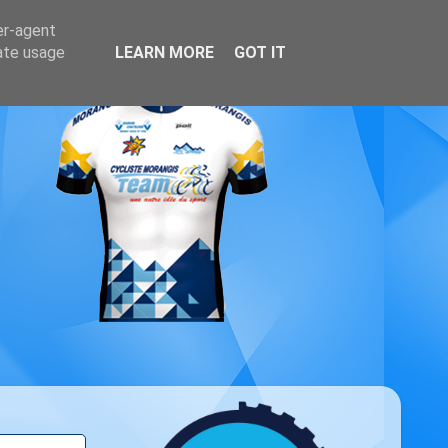
er-agent
rate usage
LEARN MORE
GOT IT