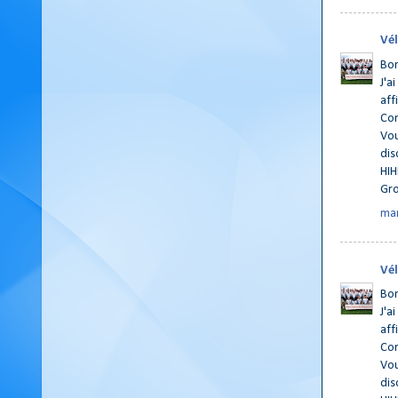
Vél
Bo
J'a
aff
Com
Vou
dis
HIHI
Gr
mar
Vél
Bo
J'a
aff
Com
Vou
dis