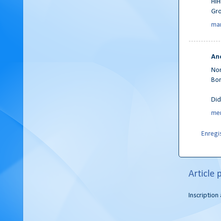
HIHI
Gr
mar
An
Non
Bon
Did
mer
Enregi
Article 
Inscription 