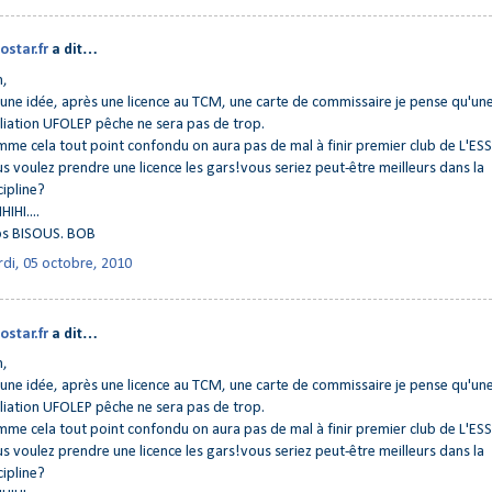
ostar.fr
a dit…
n,
i une idée, après une licence au TCM, une carte de commissaire je pense qu'un
iliation UFOLEP pêche ne sera pas de trop.
me cela tout point confondu on aura pas de mal à finir premier club de L'E
s voulez prendre une licence les gars!vous seriez peut-être meilleurs dans la
cipline?
HIHI....
os BISOUS. BOB
di, 05 octobre, 2010
ostar.fr
a dit…
n,
i une idée, après une licence au TCM, une carte de commissaire je pense qu'un
iliation UFOLEP pêche ne sera pas de trop.
me cela tout point confondu on aura pas de mal à finir premier club de L'E
s voulez prendre une licence les gars!vous seriez peut-être meilleurs dans la
cipline?