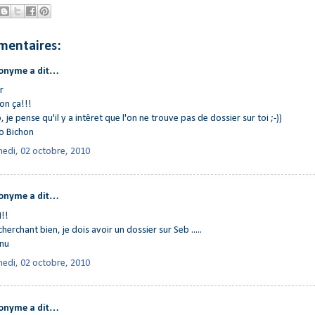
mentaires:
onyme a dit…
r
on ça!!!
, je pense qu'il y a intêret que l'on ne trouve pas de dossier sur toi ;-))
o Bichon
edi, 02 octobre, 2010
onyme a dit…
I!!
cherchant bien, je dois avoir un dossier sur Seb .....
nu
edi, 02 octobre, 2010
onyme a dit…