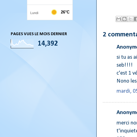
2 commenta
PAGES VUES LE MOIS DERNIER
14,392
Anonyme
si tu as 
seb!!!!
c'est 1 
Nono les
mardi, 0
Anonyme
merci no
t'inquiet