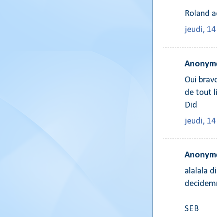
Roland a
jeudi, 1
Anonyme
Oui bravo
de tout li
Did
jeudi, 1
Anonyme
alalala d
decidemm
SEB