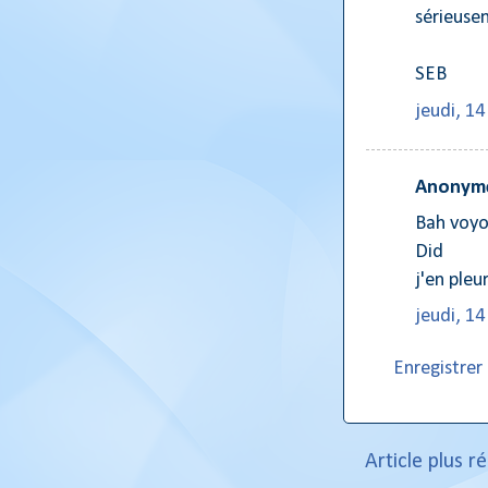
sérieusem
SEB
jeudi, 1
Anonyme
Bah voyo
Did
j'en pleur
jeudi, 1
Enregistre
Article plus r