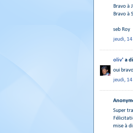
Bravo à 
Bravo à S
seb Roy
jeudi, 1
oliv'
a d
oui brav
jeudi, 1
Anonyme
Super tra
Félicitat
mise à di