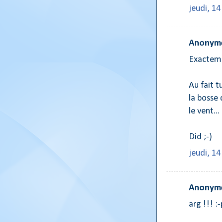
jeudi, 1
Anonyme
Exacteme
Au fait t
la bosse 
le vent...
Did ;-)
jeudi, 1
Anonyme
arg !!! :-