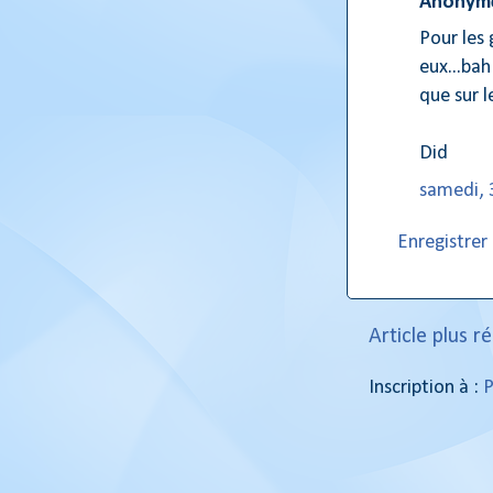
Anonyme
Pour les 
eux...ba
que sur 
Did
samedi, 
Enregistre
Article plus r
Inscription à :
P