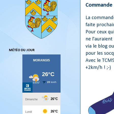
Commande d
La command
faite procha
Pour ceux qui
ne l'auraien
via le blog o
MÉTÉO DU JOUR
pour les socq
Avec le TCM9
+2km/h ! ;-)