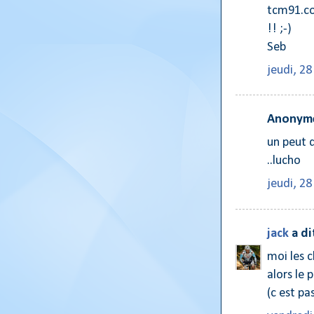
tcm91.co
!! ;-)
Seb
jeudi, 2
Anonyme
un peut d
..lucho
jeudi, 2
jack
a d
moi les c
alors le 
(c est pa